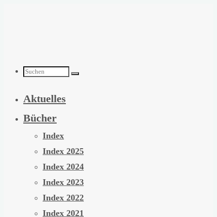
Zum
Inhalt
springen
Suchen
Aktuelles
nach:
Bücher
Index
Index 2025
Index 2024
Index 2023
Index 2022
Index 2021