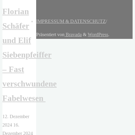
Florian
IMPRESSUM & DATENSCHUTZ
/
Schäfer
Präsentiert von
Bravada
&
WordPress
.
und Elif
Siebenpfeiffer
– Fast
verschwundene
Fabelwesen
12. Dezember
2024
16.
Dezember 2024