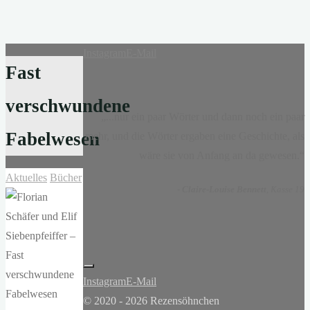
Instagram
E-Mail
Fast
verschwundene
„...nur ein paar Wörter und dann noch ein paar
Fabelwesen
mehr, und die Wörter ergaben eine Geschichte, als
wäre sie von Anfang an da gewesen.“
Aktuelles
Bücher
-
Claire-Louise Bennett
, Kasse 19
Instagram
E-Mail
© 2020 - 2026 Rezensöhnchen