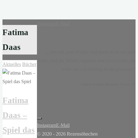
Instagram
E-Mail
Fatima
Daas
„...nur ein paar Wörter und dann noch ein paar
mehr, und die Wörter ergaben eine Geschichte, als
Aktuelles
Bücher
wäre sie von Anfang an da gewesen.“
-
Claire-Louise Bennett
, Kasse 19
Fatima
Daas –
Instagram
E-Mail
Spiel das
© 2020 - 2026 Rezensöhnchen