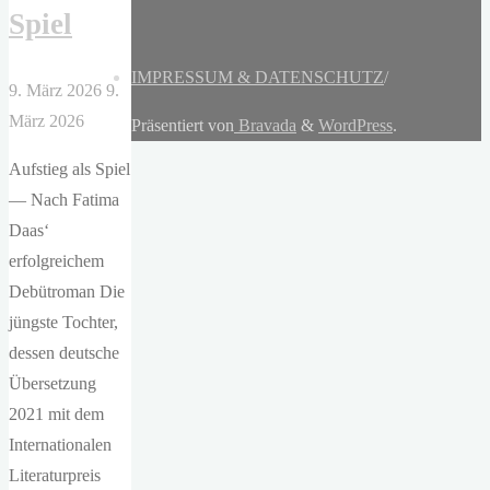
Spiel
IMPRESSUM & DATENSCHUTZ
/
9. März 2026
9.
März 2026
Präsentiert von
Bravada
&
WordPress
.
Aufstieg als Spiel
— Nach Fatima
Daas‘
erfolgreichem
Debütroman Die
jüngste Tochter,
dessen deutsche
Übersetzung
2021 mit dem
Internationalen
Literaturpreis