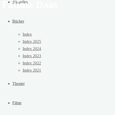
Fatima Daas
Aktuelles
Bücher
Index
Index 2025
Index 2024
Index 2023
Index 2022
Index 2021
Theater
Filme