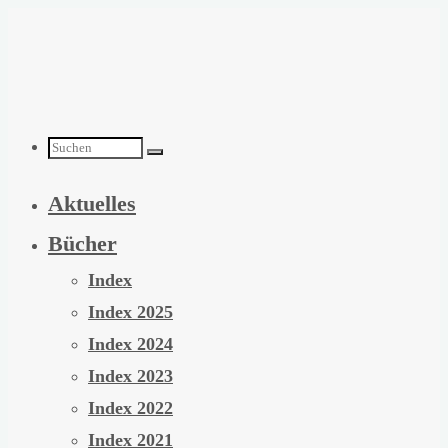
Zum
Inhalt
springen
Suchen
Aktuelles
nach:
Bücher
Index
Index 2025
Index 2024
Index 2023
Index 2022
Index 2021