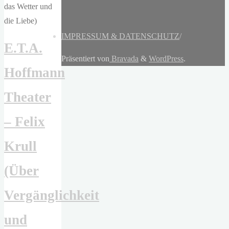
IMPRESSUM & DATENSCHUTZ
/
E.T.A.
Präsentiert von
Bravada
&
WordPress
.
Hoffmann
Theater
– Felix
Krull
(Über
Vergänglichkeit
und