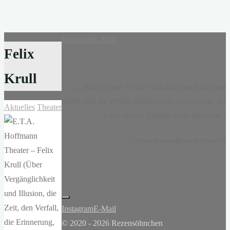
Instagram
E-Mail
Felix
Krull
„...nur ein paar Wörter und dann noch ein paar
mehr, und die Wörter ergaben eine Geschichte, als
Aktuelles
Theater
wäre sie von Anfang an da gewesen.“
-
Claire-Louise Bennett
, Kasse 19
Instagram
E-Mail
© 2020 - 2026 Rezensöhnchen