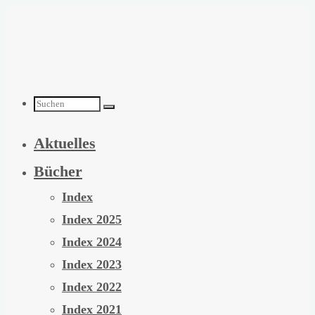
Zum
Inhalt
springen
Suchen
Aktuelles
nach:
Bücher
Index
Index 2025
Index 2024
Index 2023
Index 2022
Index 2021