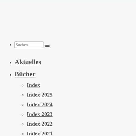
Zum
Inhalt
springen
Suchen
Aktuelles
nach:
Bücher
Index
Index 2025
Index 2024
Index 2023
Index 2022
Index 2021