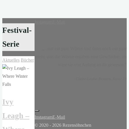
Instagram
E-Mail
Festival-
Serie
„...nur ein paar Wörter und dann noch ein paar
mehr, und die Wörter ergaben eine Geschichte, als
Aktuelles
Bücher
wäre sie von Anfang an da gewesen.“
-
Claire-Louise Bennett
, Kasse 19
Ivy
Leagh –
Instagram
E-Mail
© 2020 - 2026 Rezensöhnchen