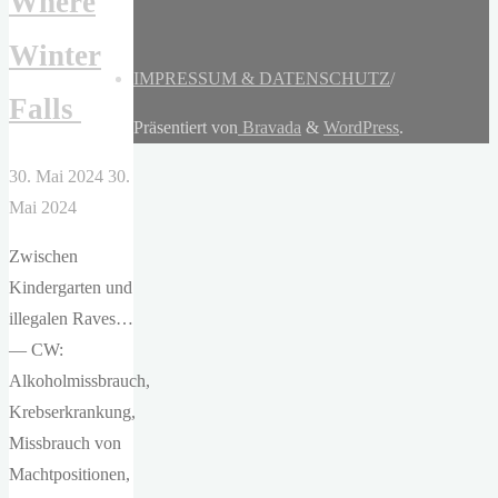
Where
Winter
IMPRESSUM & DATENSCHUTZ
/
Falls
Präsentiert von
Bravada
&
WordPress
.
30. Mai 2024
30.
Mai 2024
Zwischen
Kindergarten und
illegalen Raves…
— CW:
Alkoholmissbrauch,
Krebserkrankung,
Missbrauch von
Machtpositionen,