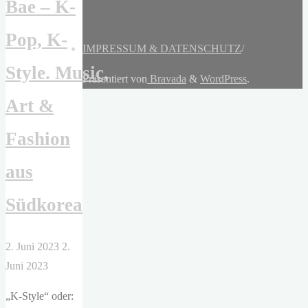
Bae – K-
Pop, K-
IMPRESSUM & DATENSCHUTZ
/
Style. Music,
Präsentiert von
Bravada
&
WordPress
.
Art &
Fashion
aus
Südkorea
2. Juni 2023
2.
Juni 2023
„K-Style“ oder: