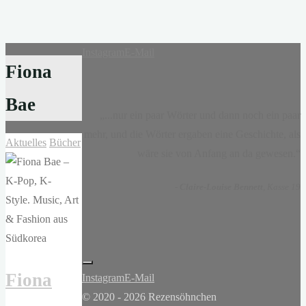
Instagram
E-Mail
Fiona
Bae
„...nur ein paar Wörter und dann noch ein paar
mehr, und die Wörter ergaben eine Geschichte, als
Aktuelles
Bücher
wäre sie von Anfang an da gewesen.“
-
Claire-Louise Bennett
, Kasse 19
Fiona
Instagram
E-Mail
© 2020 - 2026 Rezensöhnchen