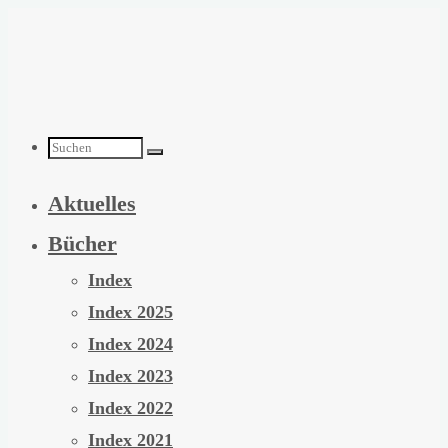
Zum
Inhalt
springen
Suchen
Aktuelles
nach:
Bücher
Index
Index 2025
Index 2024
Index 2023
Index 2022
Index 2021