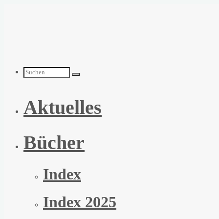
Zum
Inhalt
springen
Suchen
Aktuelles
nach:
Bücher
Index
Index 2025