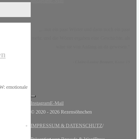
Instagram
E-Mail
„...nur ein paar Wörter und dann noch ein paar
mehr, und die Wörter ergaben eine Geschichte, als
wäre sie von Anfang an da gewesen.“
en
-
Claire-Louise Bennett
, Kasse 19
CW: emotionale
Instagram
E-Mail
© 2020 - 2026 Rezensöhnchen
IMPRESSUM & DATENSCHUTZ
/