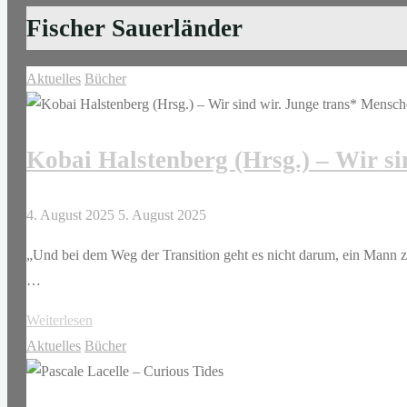
Fischer Sauerländer
Aktuelles
Bücher
Kobai Halstenberg (Hrsg.) – Wir si
4. August 2025
5. August 2025
„Und bei dem Weg der Transition geht es nicht darum, ein Mann 
…
"Kobai
Weiterlesen
Halstenberg
Aktuelles
Bücher
(Hrsg.)
–