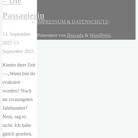
– Die
Passagierin
IMPRESSUM & DATENSCHUTZ
/
13. September
Präsentiert von
Bravada
&
WordPress
.
2025
13.
September 2025
Kinder ihrer Zeit
—„Wann bist du
evakuiert
worden? Noch
im zwanzigsten
Jahrhundert?
Nein, sag es
nicht. Ich habe
gleich gesehen,