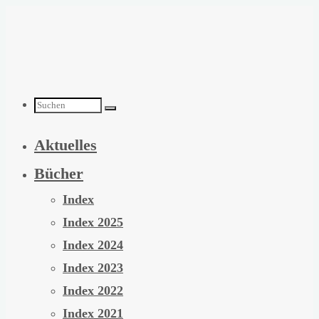
Zum
Inhalt
springen
Suchen
Aktuelles
nach:
Bücher
Index
Index 2025
Index 2024
Index 2023
Index 2022
Index 2021