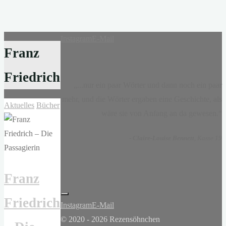
Instagram
E-Mail
Franz
Friedrich
„...nur ein paar Wörter und dann noch ein paar
mehr, und die Wörter ergaben eine Geschichte, als
Aktuelles
Bücher
wäre sie von Anfang an da gewesen.“
-
Claire-Louise Bennett
, Kasse 19
Franz
Friedrich
Instagram
E-Mail
© 2020 - 2026 Rezensöhnchen