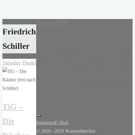
Instagram
E-Mail
Friedrich
Schiller
„...nur ein paar Wörter und dann noch ein paar
mehr, und die Wörter ergaben eine Geschichte, als
Aktuelles
Theater
wäre sie von Anfang an da gewesen.“
-
Claire-Louise Bennett
, Kasse 19
TiG –
Die
Instagram
E-Mail
© 2020 - 2026 Rezensöhnchen