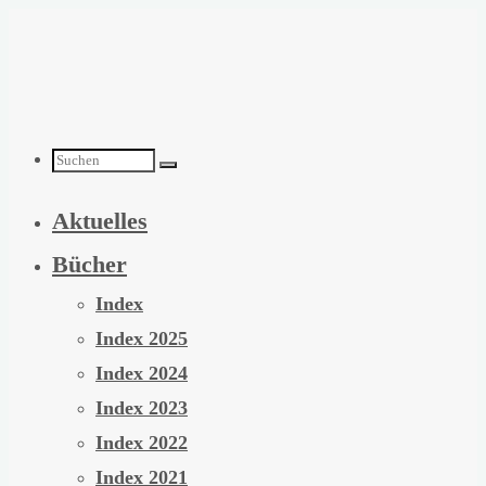
Zum
Inhalt
springen
Suchen
Aktuelles
nach:
Bücher
Index
Index 2025
Index 2024
Index 2023
Index 2022
Index 2021