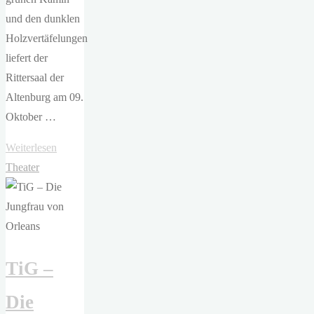
und den dunklen
Holzvertäfelungen
liefert der
Rittersaal der
Altenburg am 09.
Oktober …
"TiG
Weiterlesen
–
Theater
Die
Räuber
(frei
nach
TiG –
Schiller)"
Die