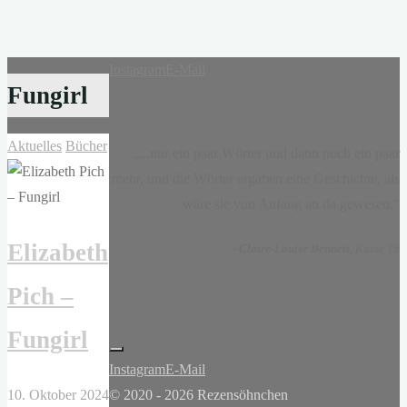
Instagram
E-Mail
Fungirl
Aktuelles
Bücher
„...nur ein paar Wörter und dann noch ein paar
mehr, und die Wörter ergaben eine Geschichte, als
wäre sie von Anfang an da gewesen.“
Elizabeth
-
Claire-Louise Bennett
, Kasse 19
Pich –
Fungirl
Instagram
E-Mail
10. Oktober 2024
© 2020 - 2026 Rezensöhnchen