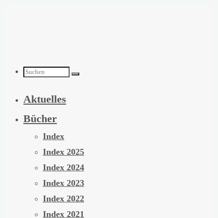
Zum
Inhalt
springen
Suchen
Aktuelles
nach:
Bücher
Index
Index 2025
Index 2024
Index 2023
Index 2022
Index 2021