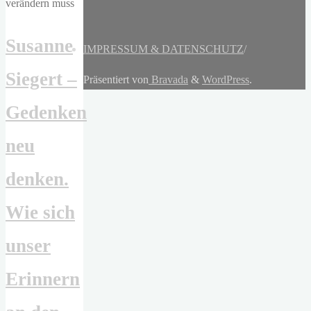
Susanne
IMPRESSUM & DATENSCHUTZ
/
Siegert –
Präsentiert von
Bravada
&
WordPress
.
Gedenken
neu
denken.
Wie sich
unser
Erinnern