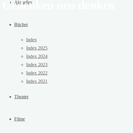
Gedenken neu denken
Aktuelles
Bücher
Index
Index 2025
Index 2024
Index 2023
Index 2022
Index 2021
Theater
Filme