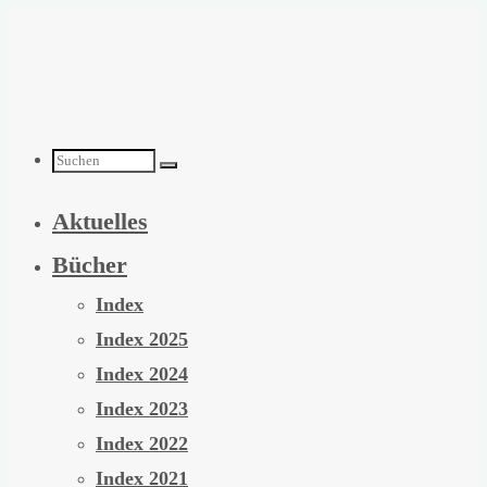
Zum
Inhalt
springen
Suchen
Aktuelles
nach:
Bücher
Index
Index 2025
Index 2024
Index 2023
Index 2022
Index 2021