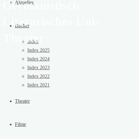
Germanistisch-
Aktuelles
Literarisches Uni-
Bücher
Theater
Index
Index 2025
Index 2024
Index 2023
Index 2022
Index 2021
Theater
Filme