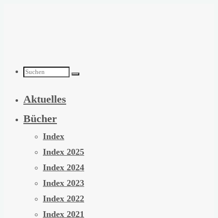
Zum
Inhalt
springen
Suchen
Aktuelles
nach:
Bücher
Index
Index 2025
Index 2024
Index 2023
Index 2022
Index 2021