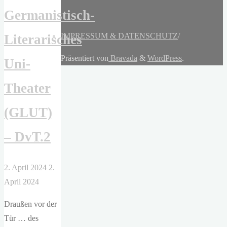
Germanistisch-
IMPRESSUM & DATENSCHUTZ
/
Literarisches
Präsentiert von
Bravada
&
WordPress
.
Uni-
Theater
(GLUT)
– DvT.2
2. April 2024
2.
April 2024
Draußen vor der
Tür … des