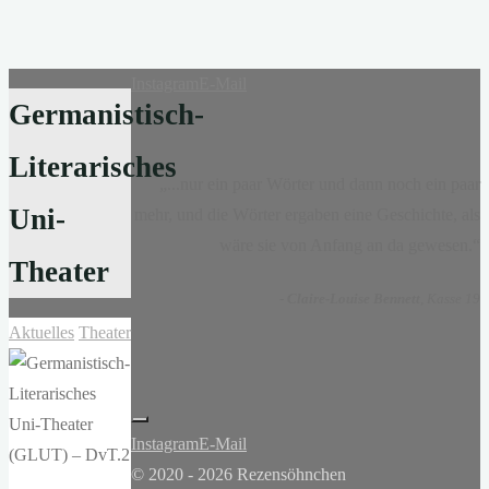
Instagram
E-Mail
Germanistisch-
Literarisches
„...nur ein paar Wörter und dann noch ein paar
Uni-
mehr, und die Wörter ergaben eine Geschichte, als
wäre sie von Anfang an da gewesen.“
Theater
-
Claire-Louise Bennett
, Kasse 19
Aktuelles
Theater
Instagram
E-Mail
© 2020 - 2026 Rezensöhnchen