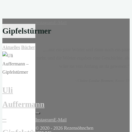
Instagram
E-Mail
Gipfelstürmer
Aktuelles
Bücher
„...nur ein paar Wörter und dann noch ein paar
mehr, und die Wörter ergaben eine Geschichte, als
wäre sie von Anfang an da gewesen.“
-
Claire-Louise Bennett
, Kasse 19
Uli
Auffermann
–
Instagram
E-Mail
© 2020 - 2026 Rezensöhnchen