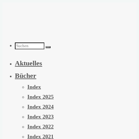
Zum
Inhalt
springen
Suchen
Aktuelles
nach:
Bücher
Index
Index 2025
Index 2024
Index 2023
Index 2022
Index 2021