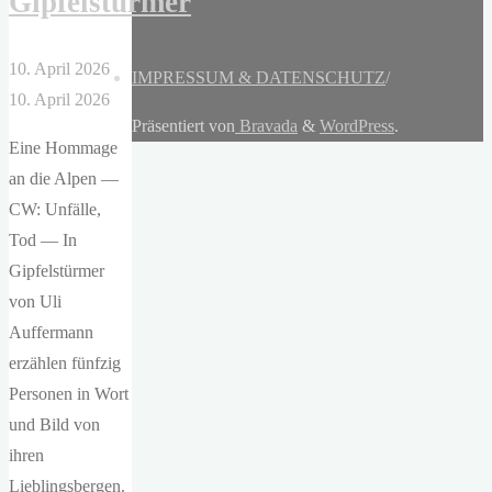
Gipfelstürmer
10. April 2026
IMPRESSUM & DATENSCHUTZ
/
10. April 2026
Präsentiert von
Bravada
&
WordPress
.
Eine Hommage
an die Alpen —
CW: Unfälle,
Tod — In
Gipfelstürmer
von Uli
Auffermann
erzählen fünfzig
Personen in Wort
und Bild von
ihren
Lieblingsbergen.