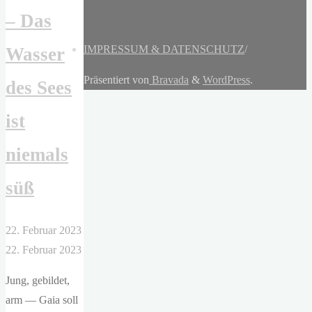
– Das
IMPRESSUM & DATENSCHUTZ
/
Wasser
Präsentiert von
Bravada
&
WordPress
.
des Sees
ist
niemals
süß
22. Februar 2023
22. Februar 2023
Jung, gebildet,
arm — Gaia soll