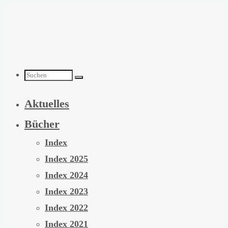
Zum
Inhalt
springen
Suchen
Aktuelles
nach:
Bücher
Index
Index 2025
Index 2024
Index 2023
Index 2022
Index 2021