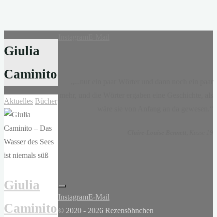
Instagram
E-Mail
Giulia
Caminito
„...nur ein paar Wörter und dann noch ein paar
mehr, und die Wörter ergaben eine Geschichte, als
Aktuelles
Bücher
wäre sie von Anfang an da gewesen.“
-
Claire-Louise Bennett
, Kasse 19
Giulia
Instagram
E-Mail
Caminito
© 2020 - 2026 Rezensöhnchen