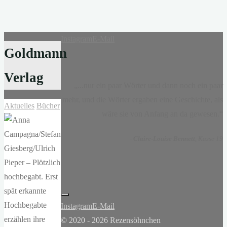
Instagram
E-Mail
Goldmann
Verlag
„...nur ein paar Wörter und dann noch ein paar
mehr, und die Wörter ergaben eine Geschichte, als
Aktuelles
Bücher
wäre sie von Anfang an da gewesen.“
-
Claire-Louise Bennett
, Kasse 19
Instagram
E-Mail
© 2020 - 2026 Rezensöhnchen