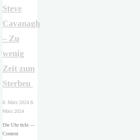
Steve
Erst
spät
Cavanagh
erkannte
Hochbegabte
– Zu
erzählen
ihre
wenig
Geschichte"
Zeit zum
Sterben
8. März 2024
8.
März 2024
Die Uhr tickt —
Content