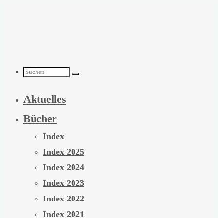
Zum
Inhalt
springen
Suchen
Aktuelles
nach:
Bücher
Index
Index 2025
Index 2024
Index 2023
Index 2022
Index 2021