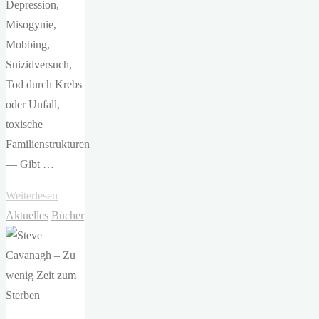
Depression,
Misogynie,
Mobbing,
Suizidversuch,
Tod durch Krebs
oder Unfall,
toxische
Familienstrukturen
— Gibt …
"Anna
Weiterlesen
Campagna/Stefan
Aktuelles
Bücher
Giesberg/Ulrich
Pieper
–
Plötzlich
hochbegabt.