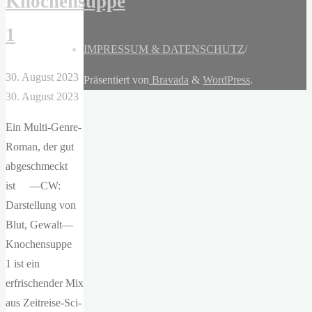
Knochensuppe
1
IMPRESSUM & DATENSCHUTZ
/
30. August 2023
Präsentiert von
Bravada
&
WordPress
.
30. August 2023
Ein Multi-Genre-
Roman, der gut
abgeschmeckt
ist —CW:
Darstellung von
Blut, Gewalt—
Knochensuppe
1 ist ein
erfrischender Mix
aus Zeitreise-Sci-