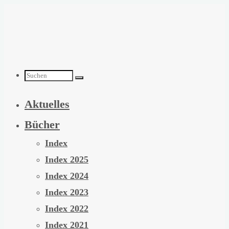
Zum
Inhalt
springen
Suchen
Aktuelles
nach:
Bücher
Index
Index 2025
Index 2024
Index 2023
Index 2022
Index 2021