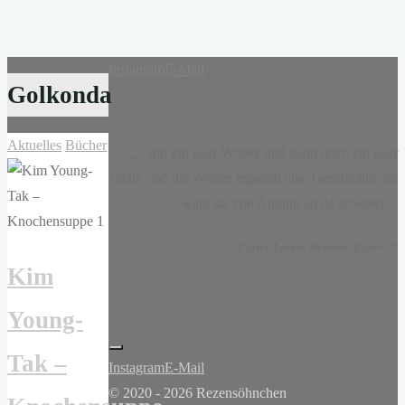
Instagram
E-Mail
Golkonda
Aktuelles
Bücher
„...nur ein paar Wörter und dann noch ein paar
mehr, und die Wörter ergaben eine Geschichte, als
wäre sie von Anfang an da gewesen.“
-
Claire-Louise Bennett
, Kasse 19
Kim
Young-
Tak –
Instagram
E-Mail
© 2020 - 2026 Rezensöhnchen