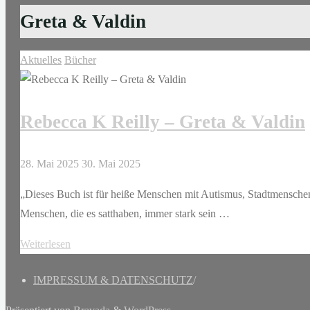
Greta & Valdin
Aktuelles
Bücher
Rebecca K Reilly – Greta & Valdin
28. Mai 2025
30. Mai 2025
„Dieses Buch ist für heiße Menschen mit Autismus, Stadtmenschen
Menschen, die es satthaben, immer stark sein …
"Rebecca
Weiterlesen
K
IMPRESSUM & DATENSCHUTZ
/
Reilly
–