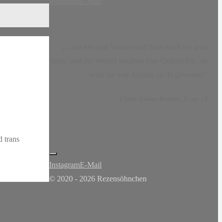
Instagram
E-Mail
„...nur ein paar Wörter und dann noch ein paar
mehr, und die Wörter ergaben eine Geschichte, als
wäre sie von Anfang an da gewesen.“
-
Claire-Louise Bennett
, Kasse 19
 trans
Instagram
E-Mail
© 2020 - 2026 Rezensöhnchen