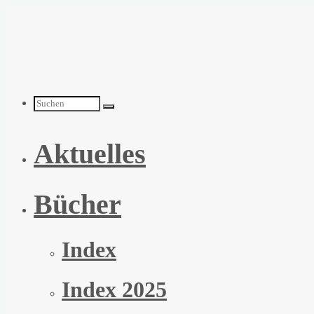
Zum
Inhalt
springen
Suchen
Aktuelles
nach:
Bücher
Index
Index 2025