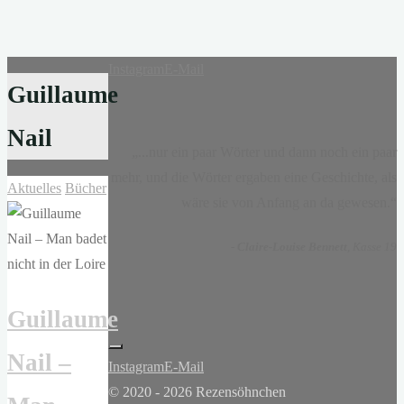
Instagram
E-Mail
Guillaume
Nail
„...nur ein paar Wörter und dann noch ein paar
mehr, und die Wörter ergaben eine Geschichte, als
Aktuelles
Bücher
wäre sie von Anfang an da gewesen.“
-
Claire-Louise Bennett
, Kasse 19
Guillaume
Nail –
Instagram
E-Mail
© 2020 - 2026 Rezensöhnchen