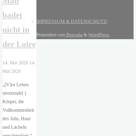
Man
badet
IMPRESSUM & DATENSCHUTZ
/
nicht in
Präsentiert von
Bravada
&
WordPress
.
der Loire
14. Mai 2026
14.
Mai 2026
„[V]or Leben
strotzende[ ]
Körper, die
Vollkommenheit
des Julis, Haut
und Lächeln
verschmolzen.“