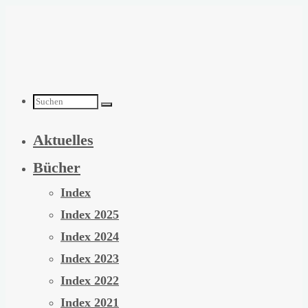
Zum
Inhalt
springen
Suchen
Aktuelles
nach:
Bücher
Index
Index 2025
Index 2024
Index 2023
Index 2022
Index 2021