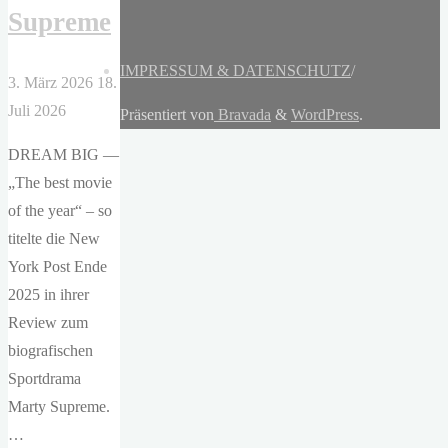
Supreme
IMPRESSUM & DATENSCHUTZ
/
3. März 2026
18.
Juli 2026
Präsentiert von
Bravada
&
WordPress
.
DREAM BIG —
„The best movie
of the year“ – so
titelte die New
York Post Ende
2025 in ihrer
Review zum
biografischen
Sportdrama
Marty Supreme.
…