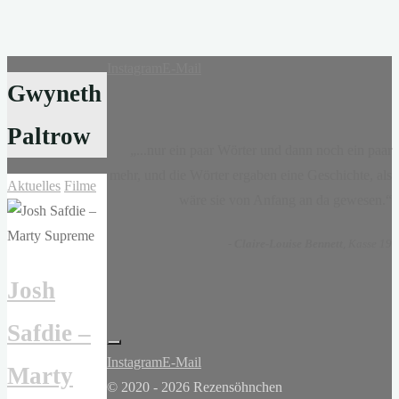
Instagram
E-Mail
Gwyneth
Paltrow
„...nur ein paar Wörter und dann noch ein paar
mehr, und die Wörter ergaben eine Geschichte, als
Aktuelles
Filme
wäre sie von Anfang an da gewesen.“
-
Claire-Louise Bennett
, Kasse 19
Josh
Safdie –
Instagram
E-Mail
Marty
© 2020 - 2026 Rezensöhnchen