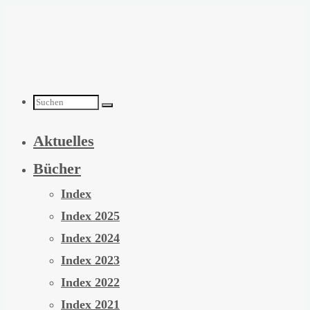
Zum
Inhalt
springen
Suchen
Aktuelles
nach:
Bücher
Index
Index 2025
Index 2024
Index 2023
Index 2022
Index 2021