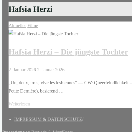
Hafsia Herzi
Aktuelles
Filme
Hafsia Herzi – Die jüngste Tochter
2. Januar 2026
2. Januar 2026
„Un, deux, trois, vive les lesbiennes“ — CW: Queerfeindlichkeit — 
Petite Dernière), basierend …
"Hafsia
Weiterlesen
Herzi
IMPRESSUM & DATENSCHUTZ
/
–
Die