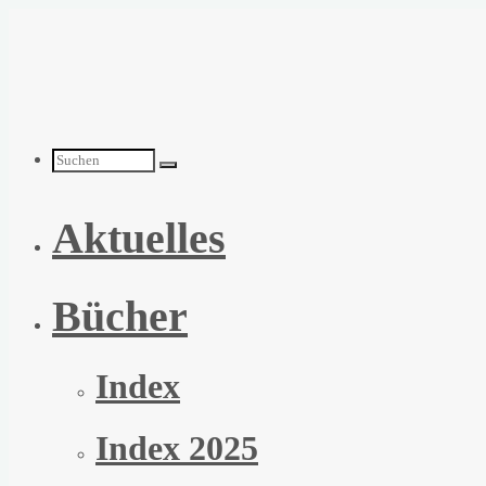
Zum
Inhalt
springen
Suchen
Aktuelles
nach:
Bücher
Index
Index 2025