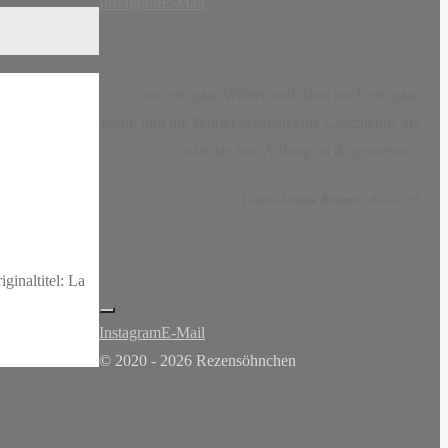
Instagram
E-Mail
„...nur ein paar Wörter und dann noch ein paar
mehr, und die Wörter ergaben eine Geschichte, als
wäre sie von Anfang an da gewesen.“
-
Claire-Louise Bennett
, Kasse 19
ginaltitel: La
Instagram
E-Mail
© 2020 - 2026 Rezensöhnchen