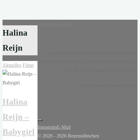
Instagram
E-Mail
Halina
Reijn
„...nur ein paar Wörter und dann noch ein paar
mehr, und die Wörter ergaben eine Geschichte, als
Aktuelles
Filme
wäre sie von Anfang an da gewesen.“
-
Claire-Louise Bennett
, Kasse 19
Halina
Reijn –
Instagram
E-Mail
Babygirl
© 2020 - 2026 Rezensöhnchen