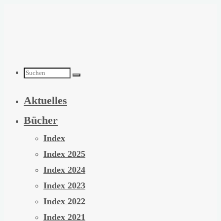
Zum
Inhalt
springen
Suchen
Aktuelles
nach:
Bücher
Index
Index 2025
Index 2024
Index 2023
Index 2022
Index 2021