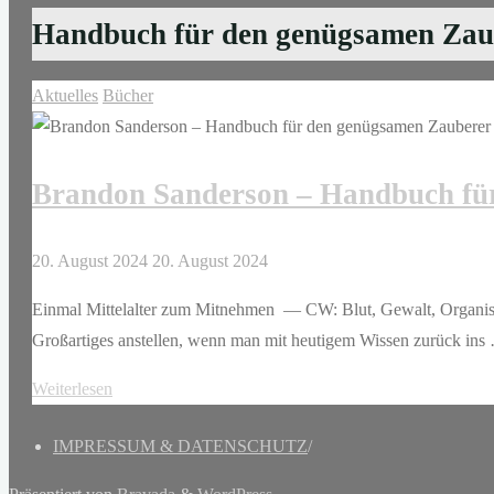
Handbuch für den genügsamen Zaube
Aktuelles
Bücher
Brandon Sanderson – Handbuch fü
20. August 2024
20. August 2024
Einmal Mittelalter zum Mitnehmen — CW: Blut, Gewalt, Organisie
Großartiges anstellen, wenn man mit heutigem Wissen zurück ins
"Brandon
Weiterlesen
Sanderson
IMPRESSUM & DATENSCHUTZ
/
–
Handbuch