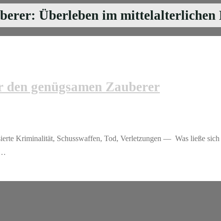
rer: Überleben im mittelalterlichen
r den genügsamen Zauberer
rte Kriminalität, Schusswaffen, Tod, Verletzungen — Was ließe sich 
 …