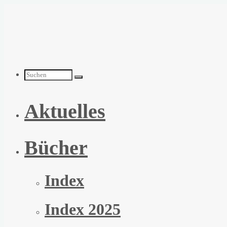
Zum
Inhalt
springen
Suchen
Aktuelles
nach:
Bücher
Index
Index 2025