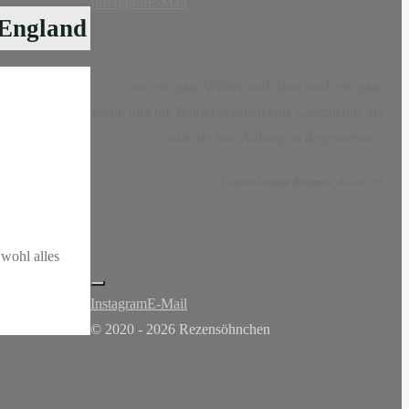
Instagram
E-Mail
 England
„...nur ein paar Wörter und dann noch ein paar
mehr, und die Wörter ergaben eine Geschichte, als
wäre sie von Anfang an da gewesen.“
-
Claire-Louise Bennett
, Kasse 19
wohl alles
Instagram
E-Mail
© 2020 - 2026 Rezensöhnchen