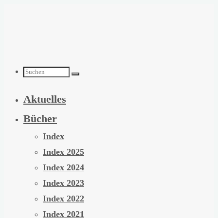
Zum
Inhalt
springen
Suchen
Aktuelles
nach:
Bücher
Index
Index 2025
Index 2024
Index 2023
Index 2022
Index 2021