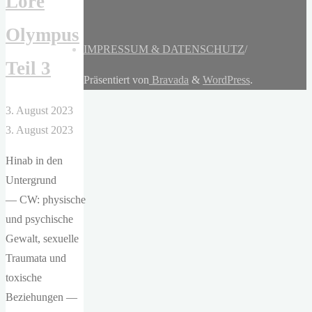
Lore
Olympus
IMPRESSUM & DATENSCHUTZ
/
Teil 3
Präsentiert von
Bravada
&
WordPress
.
3. August 2023
3. August 2023
Hinab in den
Untergrund
— CW: physische
und psychische
Gewalt, sexuelle
Traumata und
toxische
Beziehungen —