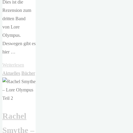
Dies ist die
Rezension zum
dritten Band
von Lore
Olympus.
Deswegen gibt es
hier …
"Rachel
Weiterlesen
Smythe
Aktuelles
Bücher
–
Lore
Olympus
Teil
Rachel
3"
Smythe –