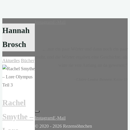
Instagram
E-Mail
Hannah
Brosch
„...nur ein paar Wörter und dann noch ein paar
mehr, und die Wörter ergaben eine Geschichte, als
Aktuelles
Bücher
wäre sie von Anfang an da gewesen.“
-
Claire-Louise Bennett
, Kasse 19
Rachel
Smythe –
Instagram
E-Mail
© 2020 - 2026 Rezensöhnchen