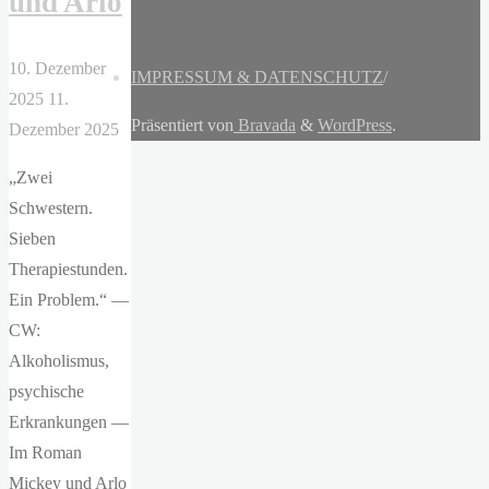
und Arlo
10. Dezember
IMPRESSUM & DATENSCHUTZ
/
2025
11.
Präsentiert von
Bravada
&
WordPress
.
Dezember 2025
„Zwei
Schwestern.
Sieben
Therapiestunden.
Ein Problem.“ —
CW:
Alkoholismus,
psychische
Erkrankungen —
Im Roman
Mickey und Arlo