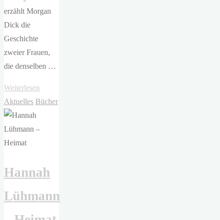
erzählt Morgan
Dick die
Geschichte
zweier Frauen,
die denselben …
"Morgan
Weiterlesen
Dick
Aktuelles
Bücher
–
Mickey
und
Arlo"
Hannah
Lühmann
– Heimat