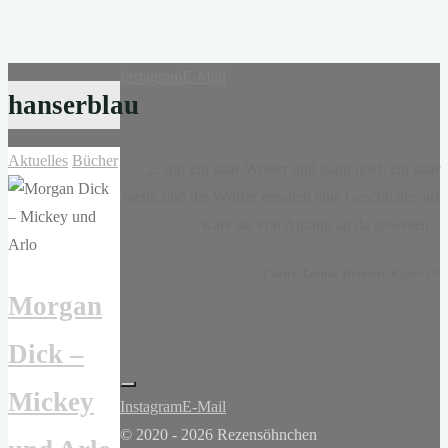
Instagram
E-Mail
hanserblau
Aktuelles
Bücher
„...nur ein paar Wörter und dann noch ein paar
mehr, und die Wörter ergaben eine Geschichte, als
wäre sie von Anfang an da gewesen.“
-
Claire-Louise Bennett
, Kasse 19
Morgan
Dick –
Mickey
Instagram
E-Mail
© 2020 - 2026 Rezensöhnchen