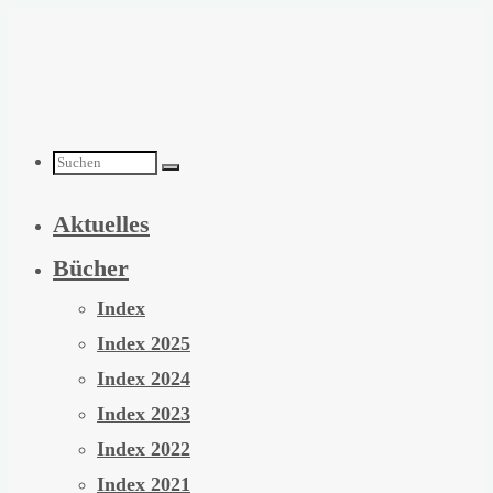
Zum
Inhalt
springen
Suchen
Aktuelles
nach:
Bücher
Index
Index 2025
Index 2024
Index 2023
Index 2022
Index 2021