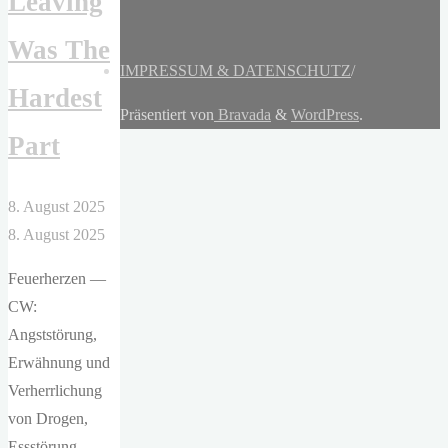
Leaving
Was The
IMPRESSUM & DATENSCHUTZ
/
Hardest
Präsentiert von
Bravada
&
WordPress
.
Part
8. August 2025
8. August 2025
Feuerherzen —
CW:
Angststörung,
Erwähnung und
Verherrlichung
von Drogen,
Essstörung,