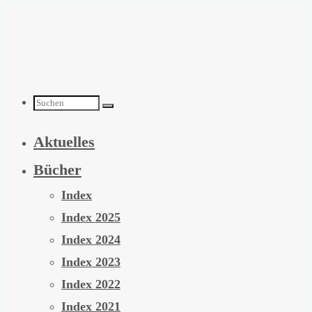
Zum
Inhalt
springen
Suchen
Aktuelles
nach:
Bücher
Index
Index 2025
Index 2024
Index 2023
Index 2022
Index 2021