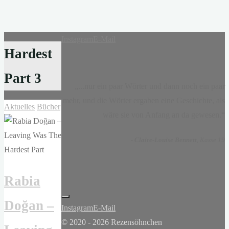
Instagram
E-Mail
Hardest
Part 3
„...nur ein paar Wörter und dann noch ein paar
mehr, und die Wörter ergaben eine Geschichte, als
Aktuelles
Bücher
wäre sie von Anfang an da gewesen.“
-
Claire-Louise Bennett
, Kasse 19
Rabia
Doğan –
Instagram
E-Mail
© 2020 - 2026 Rezensöhnchen