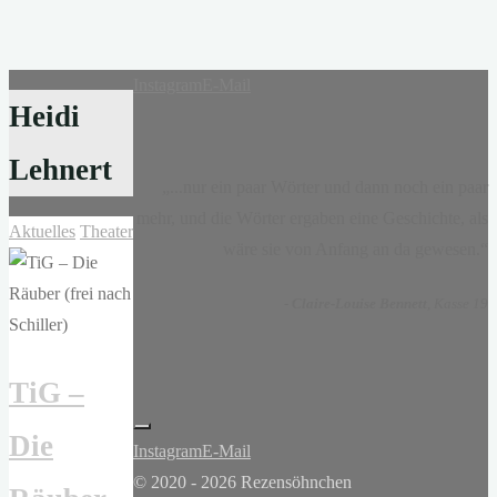
Instagram
E-Mail
Heidi
Lehnert
„...nur ein paar Wörter und dann noch ein paar
mehr, und die Wörter ergaben eine Geschichte, als
Aktuelles
Theater
wäre sie von Anfang an da gewesen.“
-
Claire-Louise Bennett
, Kasse 19
TiG –
Die
Instagram
E-Mail
© 2020 - 2026 Rezensöhnchen