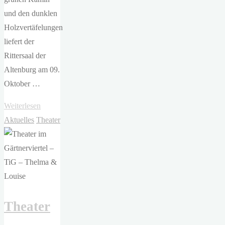
und den dunklen
Holzvertäfelungen
liefert der
Rittersaal der
Altenburg am 09.
Oktober …
"TiG
Weiterlesen
–
Aktuelles
Theater
Die
Räuber
(frei
nach
Schiller)"
Theater