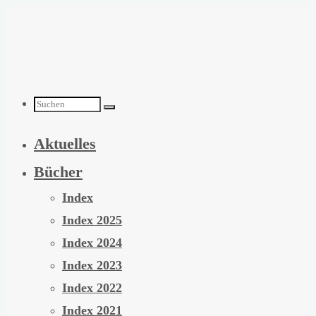
Zum
Inhalt
springen
Suchen
Aktuelles
nach:
Bücher
Index
Index 2025
Index 2024
Index 2023
Index 2022
Index 2021