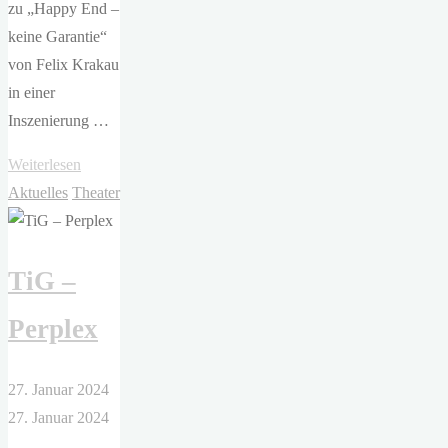
zu „Happy End –
keine Garantie“
von Felix Krakau
in einer
Inszenierung …
"TiG
Weiterlesen
–
Aktuelles
Theater
Happy
End
TiG –
(keine
Garantie)"
Perplex
27. Januar 2024
27. Januar 2024