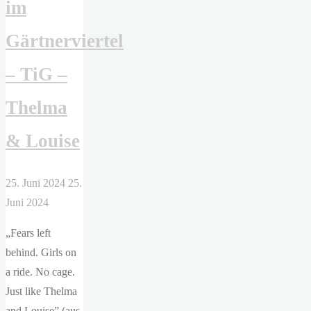
im
Gärtnerviertel
– TiG –
Thelma
& Louise
25. Juni 2024
25.
Juni 2024
„Fears left
behind. Girls on
a ride. No cage.
Just like Thelma
and Louise” (aus