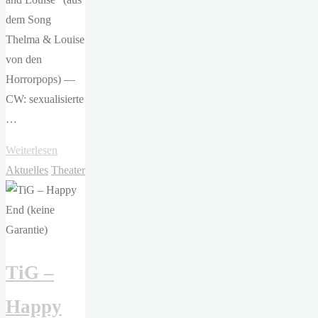
dem Song
Thelma & Louise
von den
Horrorpops) —
CW: sexualisierte
…
"Theater
Weiterlesen
im
Aktuelles
Theater
Gärtnerviertel
–
TiG
–
TiG –
Thelma
&
Happy
Louise"