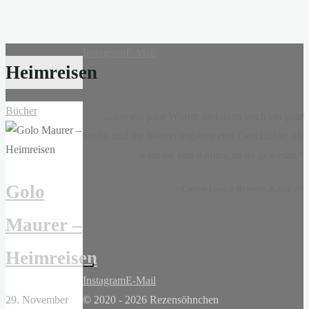
Instagram
E-Mail
Heimreisen
Bücher
„...nur ein paar Wörter und dann noch ein paar
mehr, und die Wörter ergaben eine Geschichte, als
wäre sie von Anfang an da gewesen.“
Golo
-
Claire-Louise Bennett
, Kasse 19
Maurer –
Heimreisen
Instagram
E-Mail
29. November
© 2020 - 2026 Rezensöhnchen