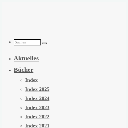
Zum
Inhalt
springen
Suchen
Aktuelles
nach:
Bücher
Index
Index 2025
Index 2024
Index 2023
Index 2022
Index 2021