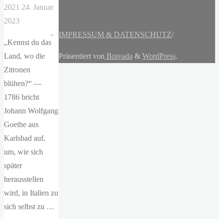
2021
24. Januar
2023
IMPRESSUM & DATENSCHUTZ
/
„Kennst du das
Land, wo die
Präsentiert von
Bravada
&
WordPress
.
Zitronen
blühen?“ —
1786 bricht
Johann Wolfgang
Goethe aus
Karlsbad auf,
um, wie sich
später
herausstellen
wird, in Italien zu
sich selbst zu …