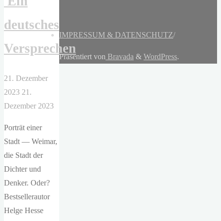
Ein
deutsches
IMPRESSUM & DATENSCHUTZ
/
Versprechen
Präsentiert von
Bravada
&
WordPress
.
21. Dezember
2023
21.
Dezember 2023
Porträt einer
Stadt — Weimar,
die Stadt der
Dichter und
Denker. Oder?
Bestsellerautor
Helge Hesse