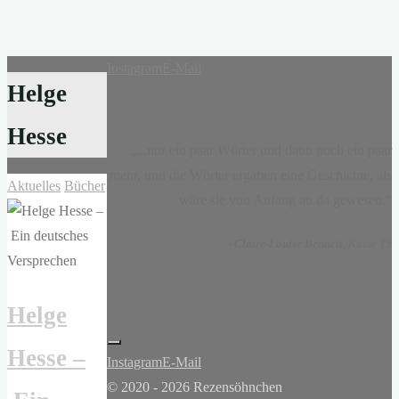
Instagram
E-Mail
Helge
Hesse
„...nur ein paar Wörter und dann noch ein paar
mehr, und die Wörter ergaben eine Geschichte, als
Aktuelles
Bücher
wäre sie von Anfang an da gewesen.“
-
Claire-Louise Bennett
, Kasse 19
Helge
Hesse –
Instagram
E-Mail
© 2020 - 2026 Rezensöhnchen