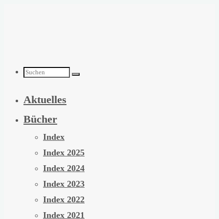
Zum
Inhalt
springen
Suchen
Aktuelles
nach:
Bücher
Index
Index 2025
Index 2024
Index 2023
Index 2022
Index 2021