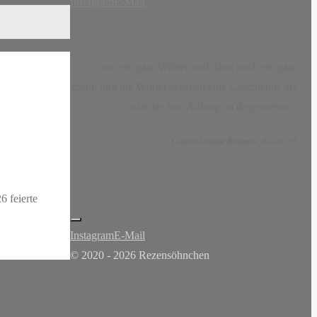
Instagram
E-Mail
„...nur ein paar Wörter und dann noch ein paar
mehr, und die Wörter ergaben eine Geschichte, als
wäre sie von Anfang an da gewesen.“
-
Claire-Louise Bennett
, Kasse 19
6 feierte
Instagram
E-Mail
© 2020 - 2026 Rezensöhnchen