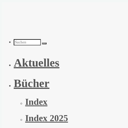
Zum
Inhalt
springen
Suchen
Aktuelles
nach:
Bücher
Index
Index 2025