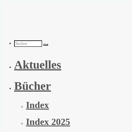
Zum
Inhalt
springen
Suchen
Aktuelles
nach:
Bücher
Index
Index 2025