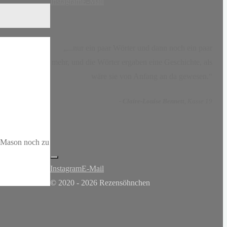
Instagram
E-Mail
„...nur ein paar Wörter und dann noch ein paar
mehr, und die Wörter ergaben eine Geschichte, als
wäre sie von Anfang an da gewesen.“
-
Claire-Louise Bennett
, Kasse 19
t Mason noch zu
Instagram
E-Mail
© 2020 - 2026 Rezensöhnchen