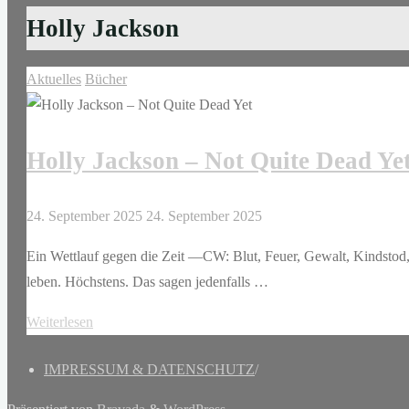
Holly Jackson
Aktuelles
Bücher
Holly Jackson – Not Quite Dead Ye
24. September 2025
24. September 2025
Ein Wettlauf gegen die Zeit —CW: Blut, Feuer, Gewalt, Kindsto
leben. Höchstens. Das sagen jedenfalls …
"Holly
Weiterlesen
Jackson
IMPRESSUM & DATENSCHUTZ
/
–
Not