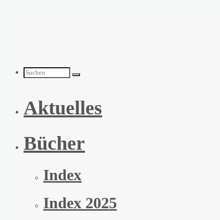
Zum
Inhalt
springen
Suchen
Aktuelles
nach:
Bücher
Index
Index 2025