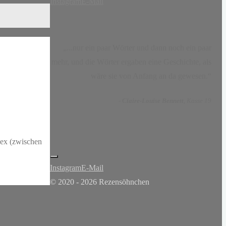
Instagram
E-Mail
„...nur ein paar Wörter und dann noch ein paar
mehr, und die Wörter ergaben eine Geschichte, als
wäre sie von Anfang an da gewesen.“
-
Claire-Louise Bennett
, Kasse 19
Sex (zwischen
Instagram
E-Mail
© 2020 - 2026 Rezensöhnchen