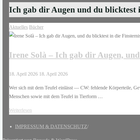
Ich gab dir Augen und du blicktest i
Aktuelles
Bücher
Irene Solà – Ich gab dir Augen, und 
18. April 2026
18. April 2026
Wer sich mit dem Teufel einlässt — CW: fehlende Körperteile, G
Menschen sowie mit dem Teufel in Tierform …
"Irene
Weiterlesen
Solà
IMPRESSUM & DATENSCHUTZ
/
–
Ich