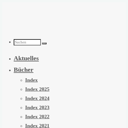
Zum
Inhalt
springen
Suchen
Aktuelles
nach:
Bücher
Index
Index 2025
Index 2024
Index 2023
Index 2022
Index 2021