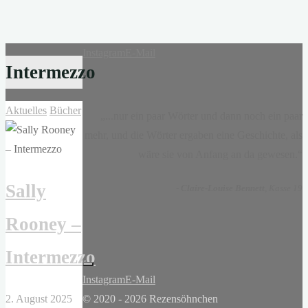
Instagram
E-Mail
Intermezzo
Aktuelles
Bücher
„...nur ein paar Wörter und dann noch ein paar
mehr, und die Wörter ergaben eine Geschichte, als
wäre sie von Anfang an da gewesen.“
Sally
-
Claire-Louise Bennett
, Kasse 19
Rooney –
Intermezzo
Instagram
E-Mail
2. August 2025
© 2020 - 2026 Rezensöhnchen