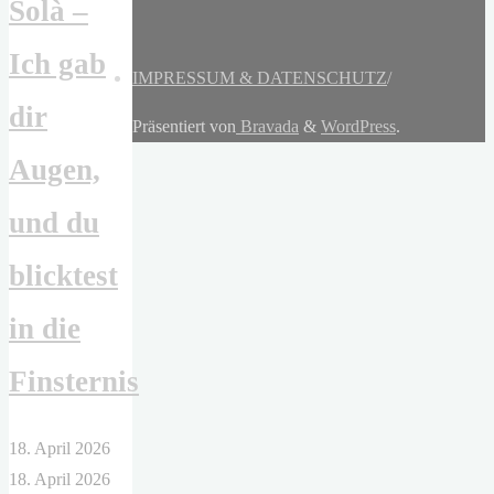
Solà –
Ich gab
IMPRESSUM & DATENSCHUTZ
/
dir
Präsentiert von
Bravada
&
WordPress
.
Augen,
und du
blicktest
in die
Finsternis
18. April 2026
18. April 2026