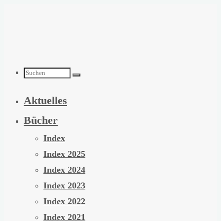
Zum
Inhalt
springen
Suchen
Aktuelles
nach:
Bücher
Index
Index 2025
Index 2024
Index 2023
Index 2022
Index 2021