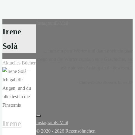
Instagram
E-Mail
Irene
Solà
„...nur ein paar Wörter und dann noch ein paar
mehr, und die Wörter ergaben eine Geschichte, als
Aktuelles
Bücher
wäre sie von Anfang an da gewesen.“
-
Claire-Louise Bennett
, Kasse 19
Irene
Instagram
E-Mail
© 2020 - 2026 Rezensöhnchen