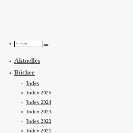
Zum
Inhalt
springen
Suchen
Aktuelles
nach:
Bücher
Index
Index 2025
Index 2024
Index 2023
Index 2022
Index 2021