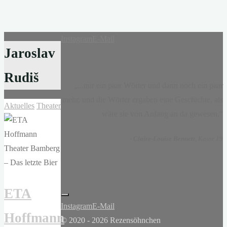
Instagram
E-Mail
Jaroslav
Rudiš
„...nur ein paar Wörter und dann noch ein paar
mehr, und die Wörter ergaben eine Geschichte, als
Aktuelles
Theater
wäre sie von Anfang an da gewesen.“
-
Claire-Louise Bennett
, Kasse 19
ETA
Instagram
E-Mail
Hoffmann
© 2020 - 2026 Rezensöhnchen