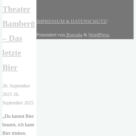
Theater
IMPRESSUM & DATENSCHUTZ
/
Bamberg
Präsentiert von
Bravada
&
WordPress
.
– Das
letzte
Bier
26. September
2025
26.
September 2025
„Du kannst Bier
brauen, ich kann
Bier trinken.