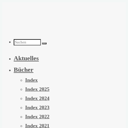
Zum
Inhalt
springen
Suchen
Aktuelles
nach:
Bücher
Index
Index 2025
Index 2024
Index 2023
Index 2022
Index 2021