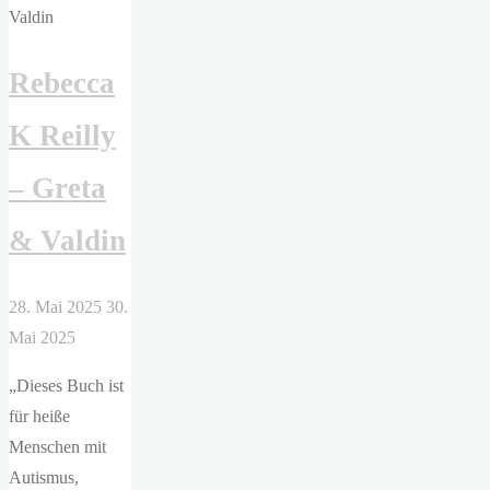
Beste
sind
Rebecca
die
Augen"
K Reilly
– Greta
& Valdin
28. Mai 2025
30.
Mai 2025
„Dieses Buch ist
für heiße
Menschen mit
Autismus,