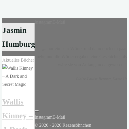
Instagram
E-Mail
Jasmin
Humburg
„...nur ein paar Wörter und dann noch ein paar
mehr, und die Wörter ergaben eine Geschichte, als
Aktuelles
Bücher
wäre sie von Anfang an da gewesen.“
-
Claire-Louise Bennett
, Kasse 19
Wallis
Kinney –
Instagram
E-Mail
© 2020 - 2026 Rezensöhnchen