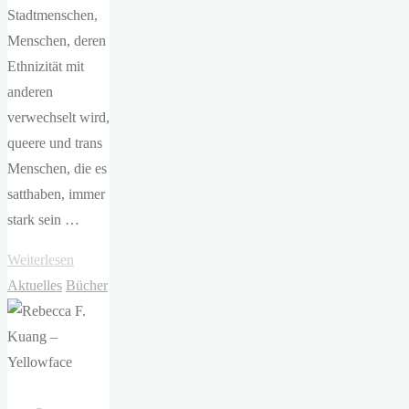
Stadtmenschen,
Menschen, deren
Ethnizität mit
anderen
verwechselt wird,
queere und trans
Menschen, die es
satthaben, immer
stark sein …
"Rebecca
Weiterlesen
K
Aktuelles
Bücher
Reilly
–
Greta
&