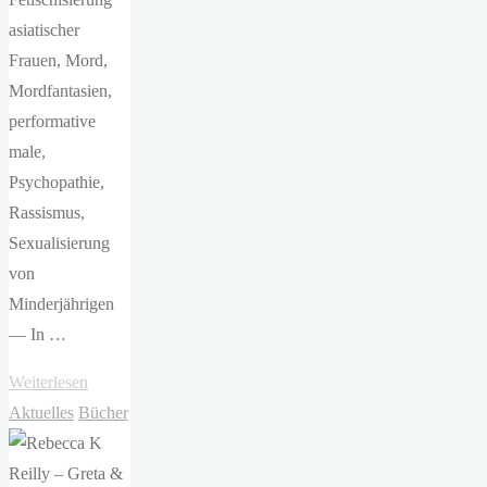
asiatischer
Frauen, Mord,
Mordfantasien,
performative
male,
Psychopathie,
Rassismus,
Sexualisierung
von
Minderjährigen
— In …
"Monika
Weiterlesen
Kim
Aktuelles
Bücher
–
Das