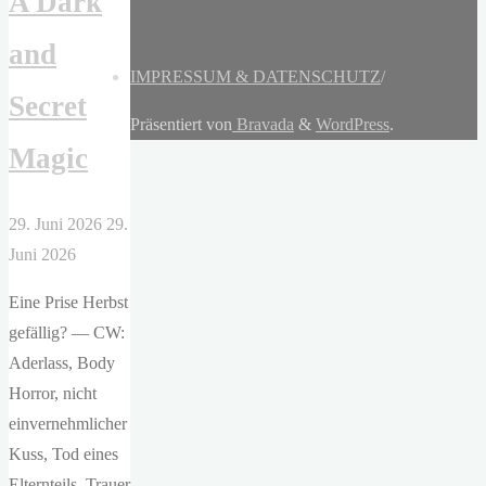
A Dark
and
IMPRESSUM & DATENSCHUTZ
/
Secret
Präsentiert von
Bravada
&
WordPress
.
Magic
29. Juni 2026
29.
Juni 2026
Eine Prise Herbst
gefällig? — CW:
Aderlass, Body
Horror, nicht
einvernehmlicher
Kuss, Tod eines
Elternteils, Trauer