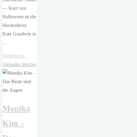
— Kurz vor
Halloween ist die
Heckenhexe
Kate Goodwin in
…
"Wallis
Weiterlesen
Kinney
Aktuelles
Bücher
–
A
Dark
and
Monika
Secret
Magic"
Kim –