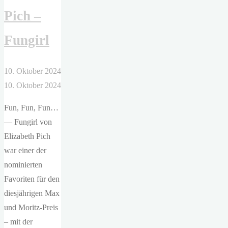
Die
Pich –
erste
Filmregisseurin
Fungirl
der
Welt"
10. Oktober 2024
10. Oktober 2024
Fun, Fun, Fun…
— Fungirl von
Elizabeth Pich
war einer der
nominierten
Favoriten für den
diesjährigen Max
und Moritz-Preis
– mit der