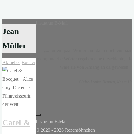
Instagram
E-Mail
Jean
Müller
„...nur ein paar Wörter und dann noch ein paar
mehr, und die Wörter ergaben eine Geschichte, als
Aktuelles
Bücher
wäre sie von Anfang an da gewesen.“
-
Claire-Louise Bennett
, Kasse 19
Catel &
Instagram
E-Mail
© 2020 - 2026 Rezensöhnchen