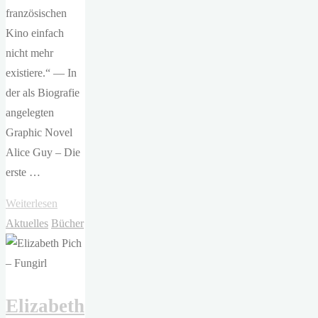
französischen
Kino einfach
nicht mehr
existiere.“ — In
der als Biografie
angelegten
Graphic Novel
Alice Guy – Die
erste …
"Catel
Weiterlesen
&
Aktuelles
Bücher
Bocquet
–
Alice
Elizabeth
Guy.