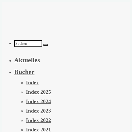
Zum
Inhalt
springen
Suchen
Aktuelles
nach:
Bücher
Index
Index 2025
Index 2024
Index 2023
Index 2022
Index 2021