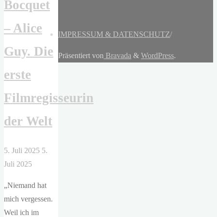
Bocquet
– Alice
IMPRESSUM & DATENSCHUTZ
/
Guy. Die
Präsentiert von
Bravada
&
WordPress
.
erste
Filmregisseurin
der Welt
5. Juli 2025
5.
Juli 2025
„Niemand hat
mich vergessen.
Weil ich im