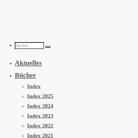
Zum
Inhalt
springen
Suchen
Aktuelles
nach:
Bücher
Index
Index 2025
Index 2024
Index 2023
Index 2022
Index 2021