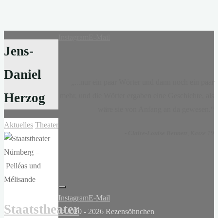
Instagram
E-Mail
Jens-
Daniel
„...nur ein paar Wörter und dann noch ein paar
Herzog
mehr, und die Wörter ergaben eine Geschichte, als
wäre sie von Anfang an da gewesen.“
Aktuelles
Theater
-
Claire-Louise Bennett
, Kasse 19
Instagram
E-Mail
Staatstheater
© 2020 - 2026 Rezensöhnchen