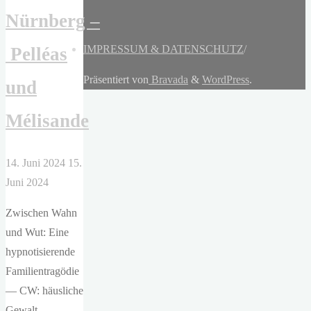
Nürnberg –
IMPRESSUM & DATENSCHUTZ
/
Pelléas
Präsentiert von
Bravada
&
WordPress
.
und
Mélisande
14. Juni 2024
15.
Juni 2024
Zwischen Wahn
und Wut: Eine
hypnotisierende
Familientragödie
— CW: häusliche
Gewalt —