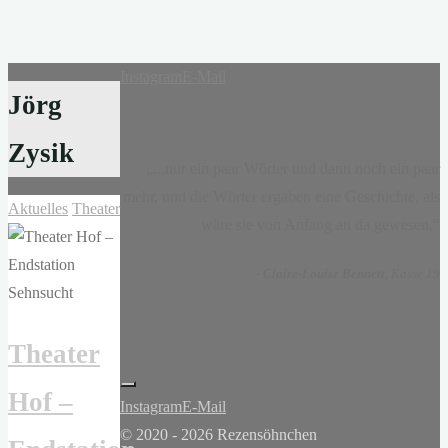
Instagram
E-Mail
Jörg
Zysik
„...nur ein paar Wörter und dann noch ein paar
mehr, und die Wörter ergaben eine Geschichte, als
Aktuelles
Theater
wäre sie von Anfang an da gewesen.“
-
Claire-Louise Bennett
, Kasse 19
Theater
Hof –
Instagram
E-Mail
© 2020 - 2026 Rezensöhnchen