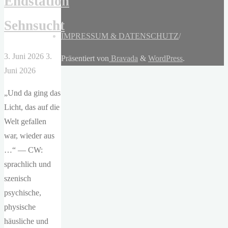
Endstation
Sehnsucht
IMPRESSUM & DATENSCHUTZ
/
3. Juni 2026
3.
Präsentiert von
Bravada
&
WordPress
.
Juni 2026
„Und da ging das
Licht, das auf die
Welt gefallen
war, wieder aus
…“ — CW:
sprachlich und
szenisch
psychische,
physische
häusliche und