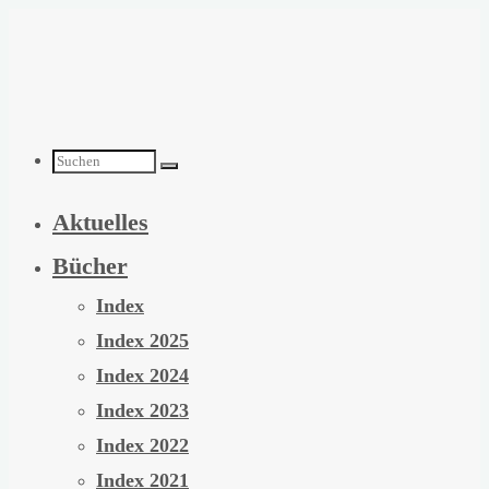
Zum
Inhalt
springen
Suchen
Aktuelles
nach:
Bücher
Index
Index 2025
Index 2024
Index 2023
Index 2022
Index 2021