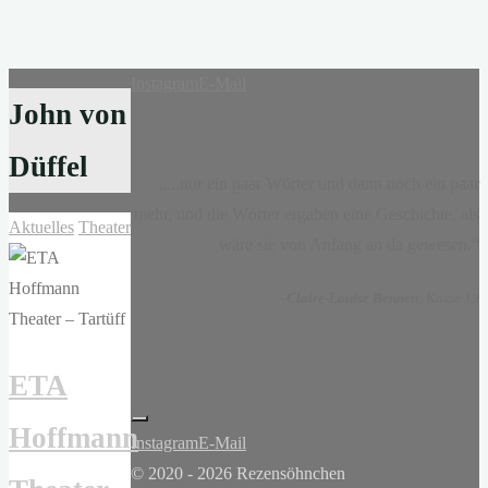
Instagram
E-Mail
John von
Düffel
„...nur ein paar Wörter und dann noch ein paar
mehr, und die Wörter ergaben eine Geschichte, als
Aktuelles
Theater
wäre sie von Anfang an da gewesen.“
-
Claire-Louise Bennett
, Kasse 19
ETA
Hoffmann
Instagram
E-Mail
© 2020 - 2026 Rezensöhnchen