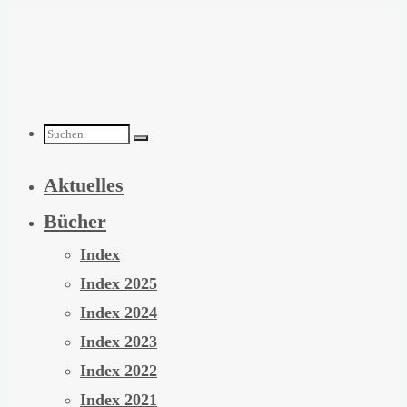
Zum
Inhalt
springen
Suchen
Aktuelles
nach:
Bücher
Index
Index 2025
Index 2024
Index 2023
Index 2022
Index 2021