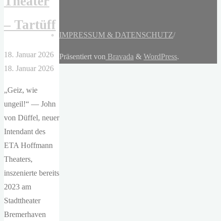
Theater
– Tartüff
IMPRESSUM & DATENSCHUTZ
/
18. Januar 2026
Präsentiert von
Bravada
&
WordPress
.
18. Januar 2026
„Geiz, wie
ungeil!“ — John
von Düffel, neuer
Intendant des
ETA Hoffmann
Theaters,
inszenierte bereits
2023 am
Stadttheater
Bremerhaven