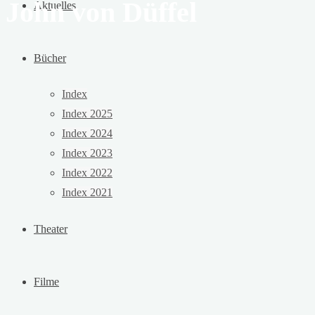
John von Düffel
Aktuelles
Bücher
Index
Index 2025
Index 2024
Index 2023
Index 2022
Index 2021
Theater
Filme