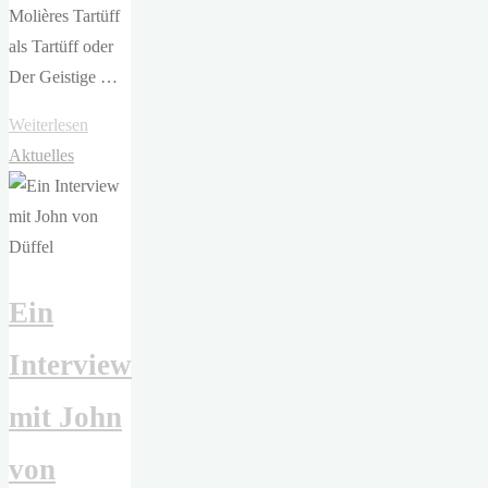
Molières Tartüff
als Tartüff oder
Der Geistige …
"ETA
Weiterlesen
Hoffmann
Aktuelles
Theater
–
Tartüff"
Ein
Interview
mit John
von