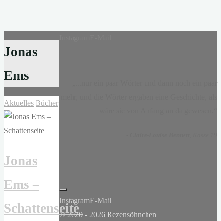
Instagram
E-Mail
Jonas
Ems
„...nur ein paar Wörter und dann noch ein paar
mehr, und die Wörter ergaben eine Geschichte, als
Aktuelles
Bücher
wäre sie von Anfang an da gewesen.“
-
Claire-Louise Bennett
, Kasse 19
Jonas
Ems –
Instagram
E-Mail
Schattenseite
© 2020 - 2026 Rezensöhnchen