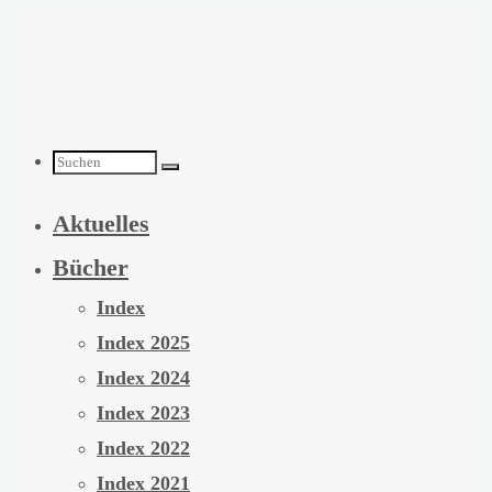
Zum
Inhalt
springen
Suchen
Aktuelles
nach:
Bücher
Index
Index 2025
Index 2024
Index 2023
Index 2022
Index 2021