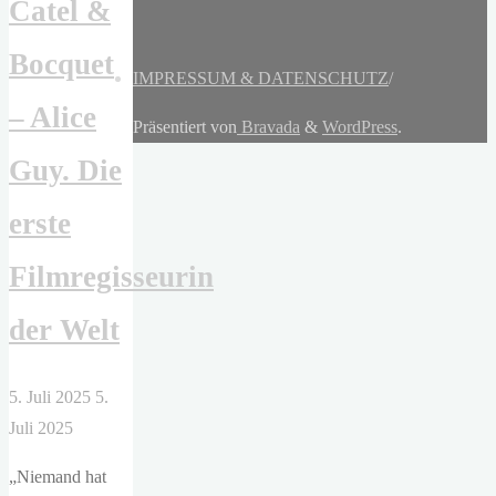
Catel &
Bocquet
IMPRESSUM & DATENSCHUTZ
/
– Alice
Präsentiert von
Bravada
&
WordPress
.
Guy. Die
erste
Filmregisseurin
der Welt
5. Juli 2025
5.
Juli 2025
„Niemand hat