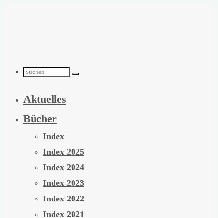
Zum
Inhalt
springen
Suchen
Aktuelles
nach:
Bücher
Index
Index 2025
Index 2024
Index 2023
Index 2022
Index 2021