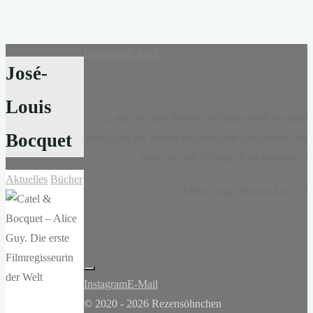
Instagram
E-Mail
José-
Louis
„...nur ein paar Wörter und dann noch ein paar
Bocquet
mehr, und die Wörter ergaben eine Geschichte, als
wäre sie von Anfang an da gewesen.“
Aktuelles
Bücher
-
Claire-Louise Bennett
, Kasse 19
Instagram
E-Mail
© 2020 - 2026 Rezensöhnchen