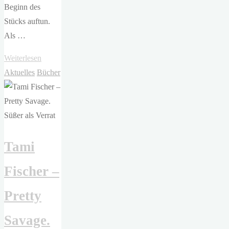
Beginn des
Stücks auftun.
Als …
"ETA
Weiterlesen
Hoffmann
Aktuelles
Bücher
Theater
–
Leonce
und
Tami
Lena"
Fischer –
Pretty
Savage.