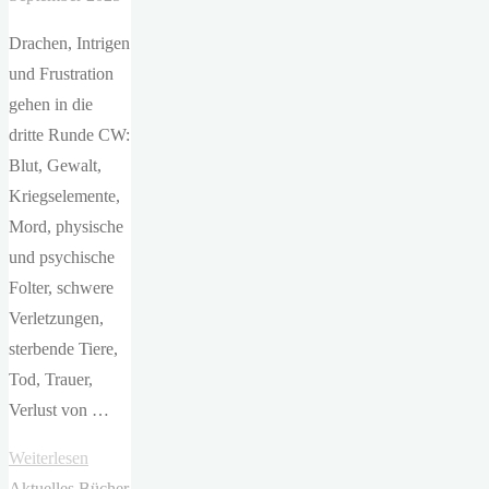
Drachen, Intrigen
und Frustration
gehen in die
dritte Runde CW:
Blut, Gewalt,
Kriegselemente,
Mord, physische
und psychische
Folter, schwere
Verletzungen,
sterbende Tiere,
Tod, Trauer,
Verlust von …
"Rebecca
Weiterlesen
Yarros
Aktuelles
Bücher