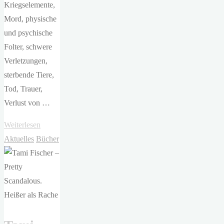
Kriegselemente,
Mord, physische
und psychische
Folter, schwere
Verletzungen,
sterbende Tiere,
Tod, Trauer,
Verlust von …
"Rebecca
Weiterlesen
Yarros
Aktuelles
Bücher
–
Iron
Flame.
Flammengeküsst"