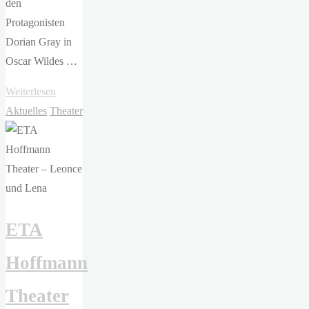
den
Protagonisten
Dorian Gray in
Oscar Wildes …
"Oscar
Weiterlesen
Wilde
Aktuelles
Theater
–
Das
Bildnis
des
Dorian
ETA
Gray"
Hoffmann
Theater