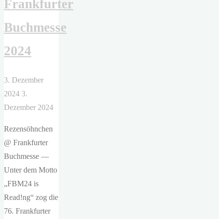
Frankfurter
als
Verrat"
Buchmesse
2024
3. Dezember
2024
3.
Dezember 2024
Rezensöhnchen
@ Frankfurter
Buchmesse —
Unter dem Motto
„FBM24 is
Read!ng“ zog die
76. Frankfurter