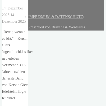
14. Dezember
2025
14.
IMPRESSUM & DATENSCHUTZ
/
Dezember 2025
Präsentiert von
Bravada
&
WordPress
.
„Bereit, wenn du
es bist.“ – Kerstin
Giers
Jugendbuchklassiker
neu erleben —
Vor mehr als 15
Jahren erschien
der erste Band
von Kerstin Giers
Edelsteintrilogie
Rubinrot …