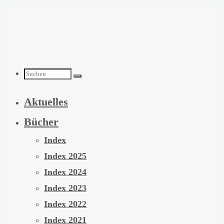
Zum
Inhalt
springen
Suchen
Aktuelles
nach:
Bücher
Index
Index 2025
Index 2024
Index 2023
Index 2022
Index 2021