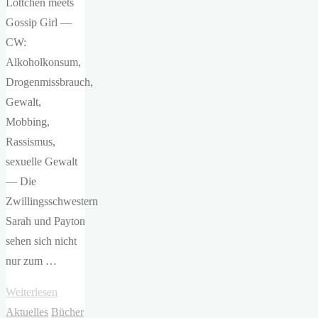
Lottchen meets
Gossip Girl —
CW:
Alkoholkonsum,
Drogenmissbrauch,
Gewalt,
Mobbing,
Rassismus,
sexuelle Gewalt
— Die
Zwillingsschwestern
Sarah und Payton
sehen sich nicht
nur zum …
"Tami
Weiterlesen
Fischer
Aktuelles
Bücher