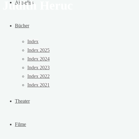
Judith Heruc
Aktuelles
Bücher
Index
Index 2025
Index 2024
Index 2023
Index 2022
Index 2021
Theater
Filme