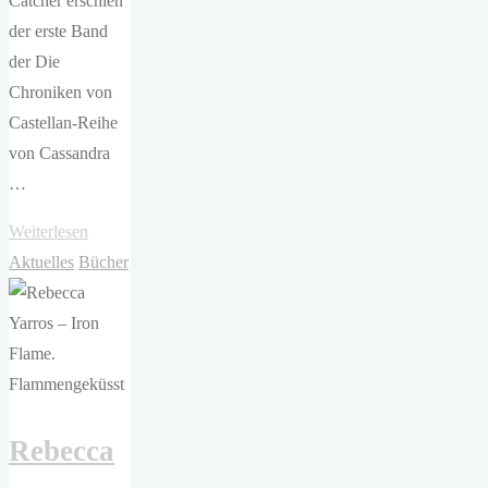
Catcher erschien
der erste Band
der Die
Chroniken von
Castellan-Reihe
von Cassandra
…
"Cassandra
Weiterlesen
Clare
Aktuelles
Bücher
–
Sword
Catcher "
Rebecca