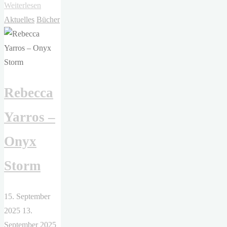
"Kerstin
Weiterlesen
Gier
Aktuelles
Bücher
–
Rubinrot"
Rebecca
Yarros –
Onyx
Storm
15. September
2025
13.
September 2025