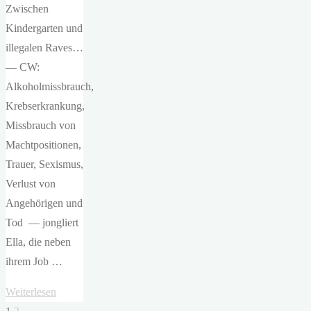
Zwischen
Kindergarten und
illegalen Raves…
— CW:
Alkoholmissbrauch,
Krebserkrankung,
Missbrauch von
Machtpositionen,
Trauer, Sexismus,
Verlust von
Angehörigen und
Tod — jongliert
Ella, die neben
ihrem Job …
"Ivy
Weiterlesen
Leagh