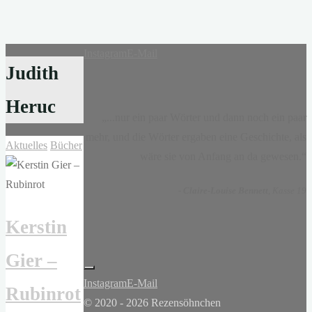
Instagram
E-Mail
Judith
Heruc
„...nur ein paar Wörter und dann noch ein paar
mehr, und die Wörter ergaben eine Geschichte, als
Aktuelles
Bücher
wäre sie von Anfang an da gewesen.“
-
Claire-Louise Bennett
, Kasse 19
Kerstin
Gier –
Instagram
E-Mail
Rubinrot
© 2020 - 2026 Rezensöhnchen