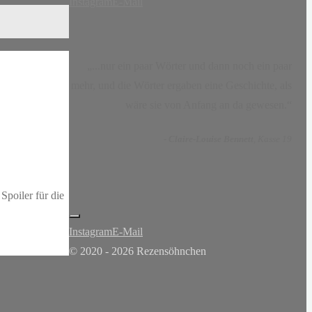
Instagram
E-Mail
„...nur ein paar Wörter und dann noch ein paar
mehr, und die Wörter ergaben eine Geschichte, als
wäre sie von Anfang an da gewesen.“
-
Claire-Louise Bennett
, Kasse 19
poiler für die
Instagram
E-Mail
© 2020 - 2026 Rezensöhnchen