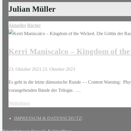
Julian Müller
Aktuelles
Bücher
Kerri Maniscalco – Kingdom of the
23. Oktober 2023
23. Oktober 2023
Es geht in die letzte dämonische Runde – - Content Warning: Phy
vorangehenden Bände der Trilogie. …
"Kerri
Weiterlesen
Maniscalco
IMPRESSUM & DATENSCHUTZ
/
–
Kingdom