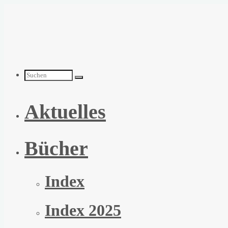
Zum
Inhalt
springen
Suchen
Aktuelles
nach:
Bücher
Index
Index 2025