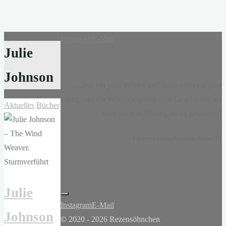
Instagram
E-Mail
Julie
Johnson
„...nur ein paar Wörter und dann noch ein paar
mehr, und die Wörter ergaben eine Geschichte, als
Aktuelles
Bücher
wäre sie von Anfang an da gewesen.“
-
Claire-Louise Bennett
, Kasse 19
Julie
Instagram
E-Mail
Johnson
© 2020 - 2026 Rezensöhnchen