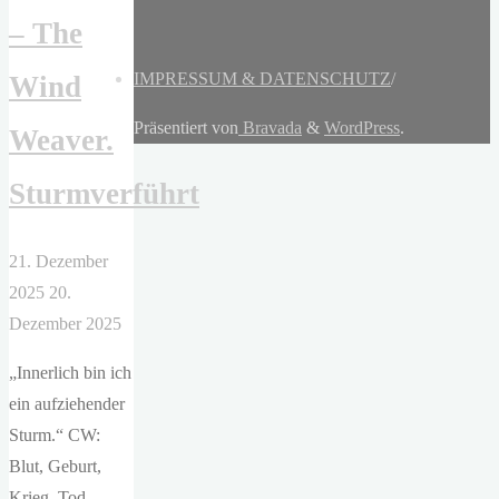
– The
IMPRESSUM & DATENSCHUTZ
/
Wind
Präsentiert von
Bravada
&
WordPress
.
Weaver.
Sturmverführt
21. Dezember
2025
20.
Dezember 2025
„Innerlich bin ich
ein aufziehender
Sturm.“ CW:
Blut, Geburt,
Krieg, Tod —