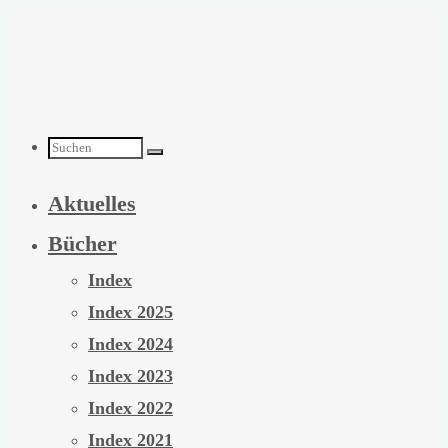
Zum
Inhalt
springen
Suchen
Aktuelles
nach:
Bücher
Index
Index 2025
Index 2024
Index 2023
Index 2022
Index 2021