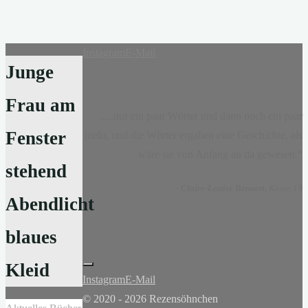
Instagram
E-Mail
Junge
Frau am
„...nur ein paar Wörter und dann noch ein paar
Fenster
mehr, und die Wörter ergaben eine Geschichte, als
wäre sie von Anfang an da gewesen.“
stehend
-
Claire-Louise Bennett
, Kasse 19
Abendlicht
blaues
Kleid
Instagram
E-Mail
© 2020 - 2026 Rezensöhnchen