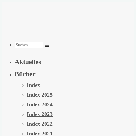
Zum
Inhalt
springen
Suchen
Aktuelles
nach:
Bücher
Index
Index 2025
Index 2024
Index 2023
Index 2022
Index 2021