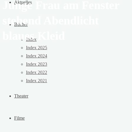
Junge Frau am Fenster
Aktuelles
stehend Abendlicht
Bücher
blaues Kleid
Index
Index 2025
Index 2024
Index 2023
Index 2022
Index 2021
Theater
Filme