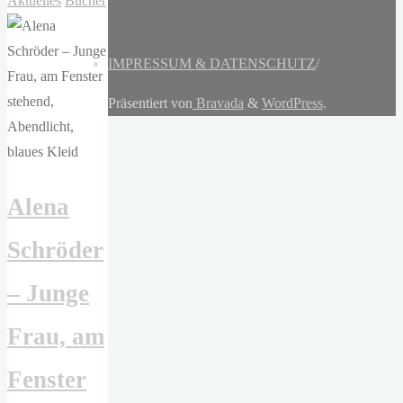
Aktuelles
Bücher
IMPRESSUM & DATENSCHUTZ
/
Präsentiert von
Bravada
&
WordPress
.
Alena
Schröder
– Junge
Frau, am
Fenster