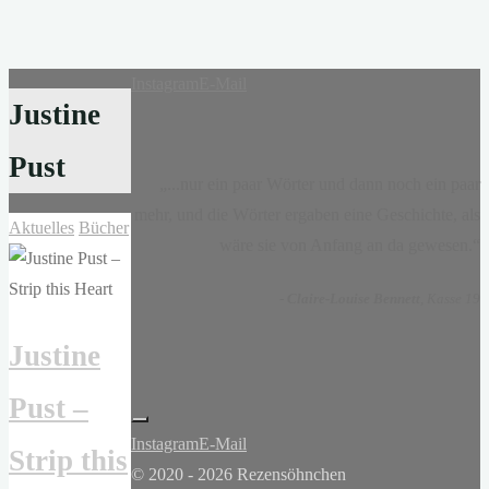
Instagram
E-Mail
Justine
Pust
„...nur ein paar Wörter und dann noch ein paar
mehr, und die Wörter ergaben eine Geschichte, als
Aktuelles
Bücher
wäre sie von Anfang an da gewesen.“
-
Claire-Louise Bennett
, Kasse 19
Justine
Pust –
Instagram
E-Mail
Strip this
© 2020 - 2026 Rezensöhnchen