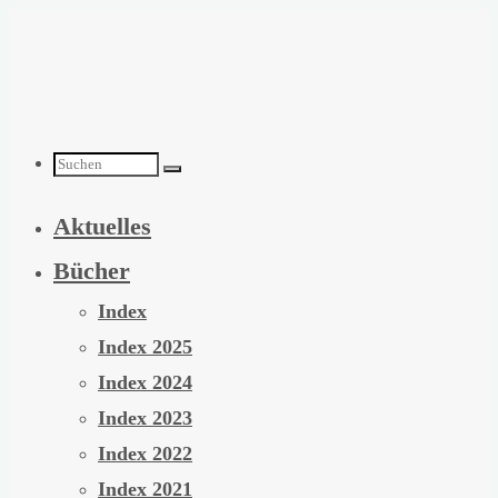
Zum
Inhalt
springen
Suchen
Aktuelles
nach:
Bücher
Index
Index 2025
Index 2024
Index 2023
Index 2022
Index 2021