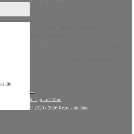
Instagram
E-Mail
„...nur ein paar Wörter und dann noch ein paar
mehr, und die Wörter ergaben eine Geschichte, als
wäre sie von Anfang an da gewesen.“
-
Claire-Louise Bennett
, Kasse 19
es die
Instagram
E-Mail
© 2020 - 2026 Rezensöhnchen