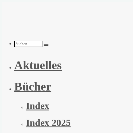
Zum
Inhalt
springen
Suchen
Aktuelles
nach:
Bücher
Index
Index 2025