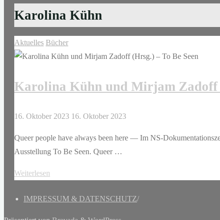
Karolina Kühn
Aktuelles
Bücher
Karolina Kühn und Mirjam Zadoff (
16. Oktober 2023
16. Oktober 2023
Queer people have always been here — Im NS-Dokumentationszen
Ausstellung To Be Seen. Queer …
"Karolina
Weiterlesen
Kühn
IMPRESSUM & DATENSCHUTZ
/
und
Mirjam