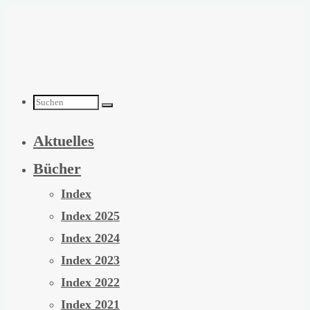
Zum
Inhalt
springen
Suchen
Aktuelles
nach:
Bücher
Index
Index 2025
Index 2024
Index 2023
Index 2022
Index 2021