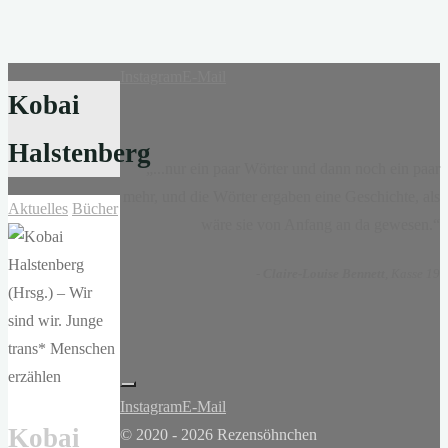
Instagram
E-Mail
Kobai
Halstenberg
„...nur ein paar Wörter und dann noch ein paar
mehr, und die Wörter ergaben eine Geschichte, als
Aktuelles
Bücher
wäre sie von Anfang an da gewesen.“
-
Claire-Louise Bennett
, Kasse 19
Instagram
E-Mail
Kobai
© 2020 - 2026 Rezensöhnchen