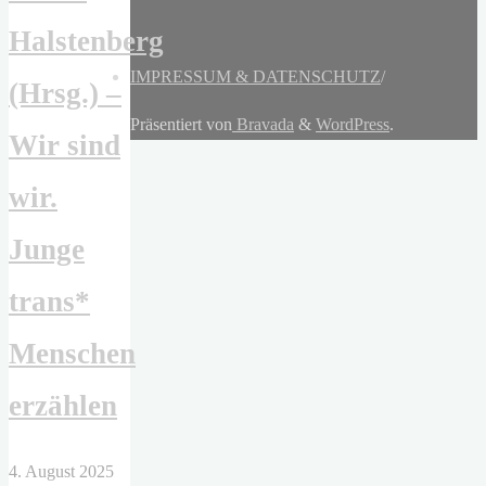
Halstenberg
IMPRESSUM & DATENSCHUTZ
/
(Hrsg.) –
Präsentiert von
Bravada
&
WordPress
.
Wir sind
wir.
Junge
trans*
Menschen
erzählen
4. August 2025