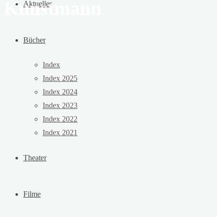
Kunstmann
Aktuelles
Bücher
Index
Index 2025
Index 2024
Index 2023
Index 2022
Index 2021
Theater
Filme