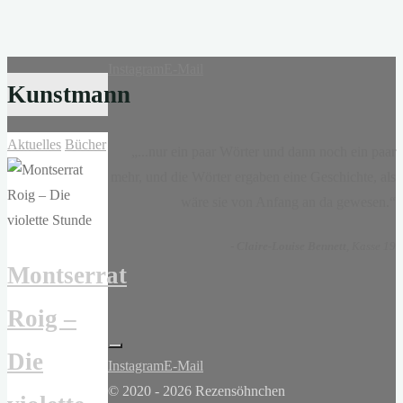
Instagram
E-Mail
Kunstmann
Aktuelles
Bücher
„...nur ein paar Wörter und dann noch ein paar
mehr, und die Wörter ergaben eine Geschichte, als
wäre sie von Anfang an da gewesen.“
-
Claire-Louise Bennett
, Kasse 19
Montserrat
Roig –
Die
Instagram
E-Mail
© 2020 - 2026 Rezensöhnchen