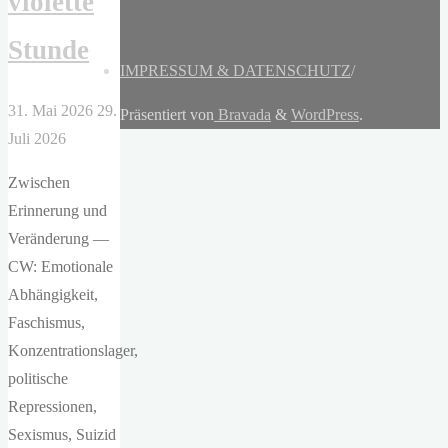
violette
Stunde
IMPRESSUM & DATENSCHUTZ
/
31. Mai 2026
29.
Präsentiert von
Bravada
&
WordPress
.
Juli 2026
Zwischen
Erinnerung und
Veränderung —
CW: Emotionale
Abhängigkeit,
Faschismus,
Konzentrationslager,
politische
Repressionen,
Sexismus, Suizid