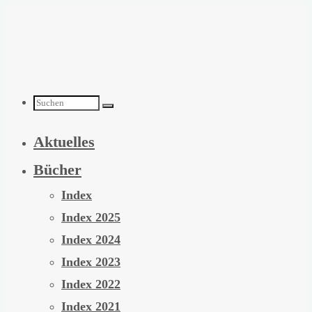
Zum
Inhalt
springen
Suchen
Aktuelles
nach:
Bücher
Index
Index 2025
Index 2024
Index 2023
Index 2022
Index 2021