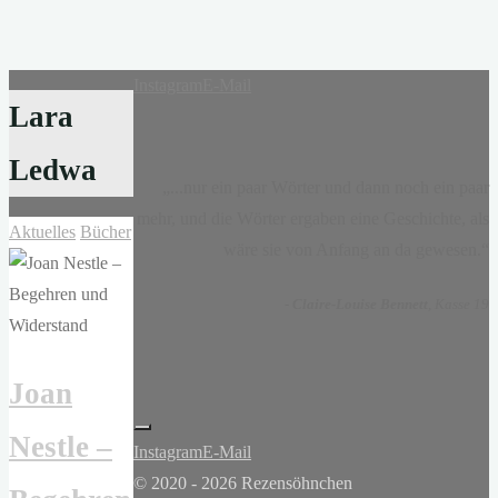
Instagram
E-Mail
Lara
Ledwa
„...nur ein paar Wörter und dann noch ein paar
mehr, und die Wörter ergaben eine Geschichte, als
Aktuelles
Bücher
wäre sie von Anfang an da gewesen.“
-
Claire-Louise Bennett
, Kasse 19
Joan
Nestle –
Instagram
E-Mail
© 2020 - 2026 Rezensöhnchen