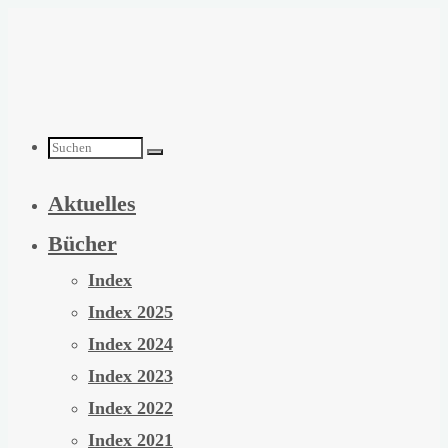
Zum
Inhalt
springen
Suchen
Aktuelles
nach:
Bücher
Index
Index 2025
Index 2024
Index 2023
Index 2022
Index 2021