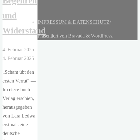
Begehren
und
IMPRESSUM & DATENSCHUTZ
/
Widerstand
Präsentiert von
Bravada
&
WordPress
.
4. Februar 2025
4. Februar 2025
„Scham übt den
ersten Verrat“ —
Im etece buch
Verlag erschien,
herausgegeben
von Lara Ledwa,
erstmals eine
deutsche