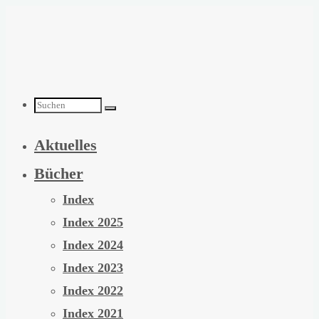
Zum
Inhalt
springen
Suchen
Aktuelles
nach:
Bücher
Index
Index 2025
Index 2024
Index 2023
Index 2022
Index 2021