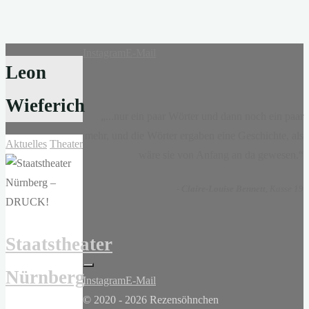
Instagram
E-Mail
Leon
Wieferich
„...nur ein paar Wörter und dann noch ein paar
mehr, und die Wörter ergaben eine Geschichte, als
Aktuelles
Theater
wäre sie von Anfang an da gewesen.“
-
Claire-Louise Bennett
, Kasse 19
Staatstheater
Nürnberg
Instagram
E-Mail
© 2020 - 2026 Rezensöhnchen