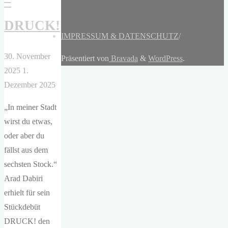
–
DRUCK!
IMPRESSUM & DATENSCHUTZ
/
30. November
Präsentiert von
Bravada
&
WordPress
.
2025
1.
Dezember 2025
„In meiner Stadt
wirst du etwas,
oder aber du
fällst aus dem
sechsten Stock.“
Arad Dabiri
erhielt für sein
Stückdebüt
DRUCK! den